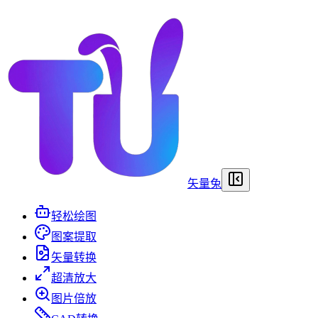
矢量兔
轻松绘图
图案提取
矢量转换
超清放大
图片倍放