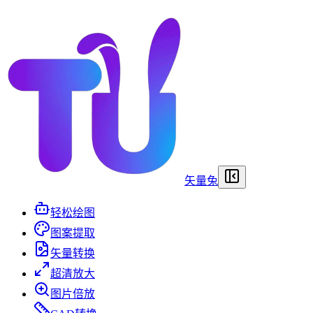
矢量兔
轻松绘图
图案提取
矢量转换
超清放大
图片倍放